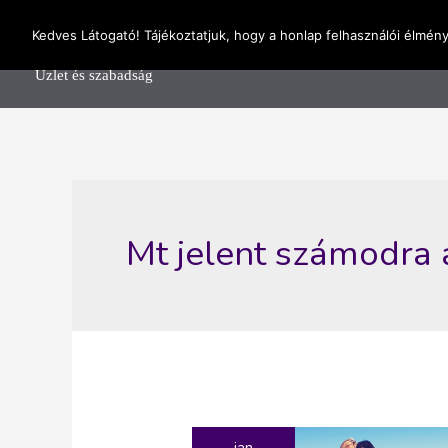
Skip
OnlineSeedsMan
Kedves Látogató! Tájékoztatjuk, hogy a honlap felhasználói élmén
to
Főolda
content
Üzlet és szabadság
Mt jelent számodra
jan