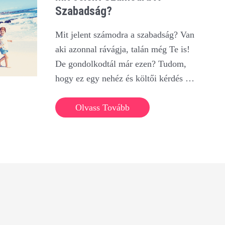
Szabadság?
Mit jelent számodra a szabadság? Van
aki azonnal rávágja, talán még Te is!
De gondolkodtál már ezen? Tudom,
hogy ez egy nehéz és költői kérdés …
Mit
Olvass Tovább
jelent
számodra
a
szabadság?