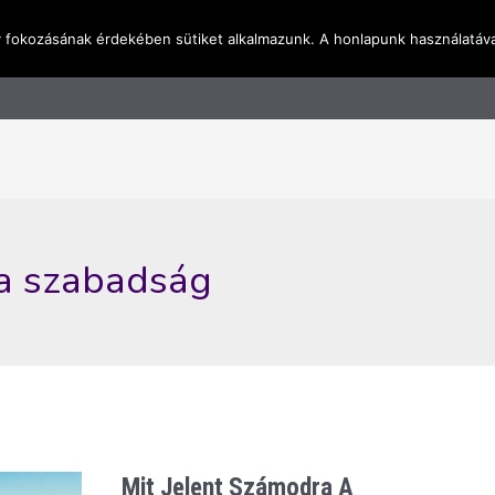
y fokozásának érdekében sütiket alkalmazunk. A honlapunk használatáva
l
Rólunk
Blog
Terméktudástár
Üzleti I
 a szabadság
Mit Jelent Számodra A