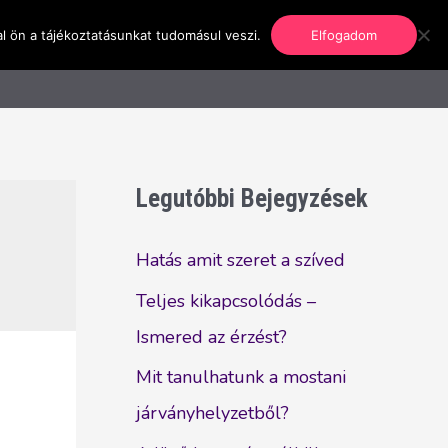
l ön a tájékoztatásunkat tudomásul veszi.
Elfogadom
nformáció
Regisztráció
Kapcsolat
Legutóbbi Bejegyzések
Hatás amit szeret a szíved
Teljes kikapcsolódás –
Ismered az érzést?
Mit tanulhatunk a mostani
járványhelyzetből?