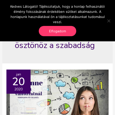
Skip
Kedves Látogató! Tájékoztatjuk, hogy a honlap felhasználói
Main
OnlineSeedsMan
to
élmény fokozásának érdekében sütiket alkalmazunk. A
Üzlet és szabadság
content
honlapunk használatával ön a tájékoztatásunkat tudomásul
Men
veszi.
Elfogadom
ösztönöz a szabadság
jan
20
2020