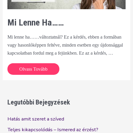
Mi Lenne Ha……
Mi lenne ha……változtatnál? Ez a kérdés, ebben a formában
vagy hasonlóképpen feltéve, minden esetben egy újdonsággal
kapcsolatban fordul meg a fejünkben. Ez az a kérdés, …
Mi
Olvass Tovább
lenne
ha……
Legutóbbi Bejegyzések
Hatás amit szeret a szíved
Teljes kikapcsolódás – Ismered az érzést?