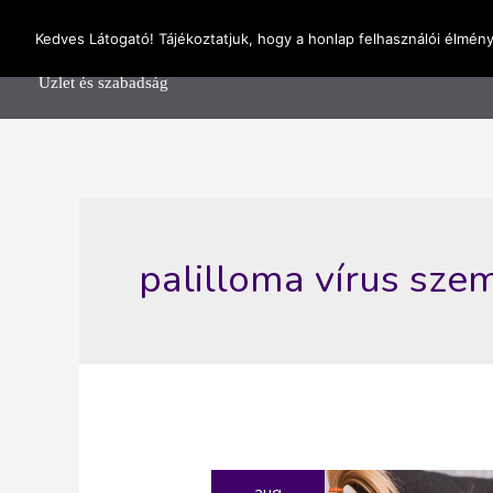
Skip
OnlineSeedsMan
Kedves Látogató! Tájékoztatjuk, hogy a honlap felhasználói élmén
to
Főolda
content
Üzlet és szabadság
palilloma vírus sze
aug