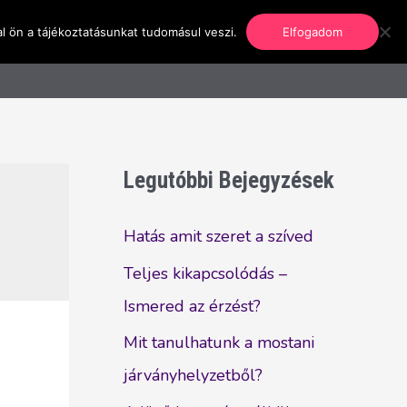
l ön a tájékoztatásunkat tudomásul veszi.
Elfogadom
nformáció
Regisztráció
Kapcsolat
Legutóbbi Bejegyzések
Hatás amit szeret a szíved
Teljes kikapcsolódás –
Ismered az érzést?
Mit tanulhatunk a mostani
járványhelyzetből?