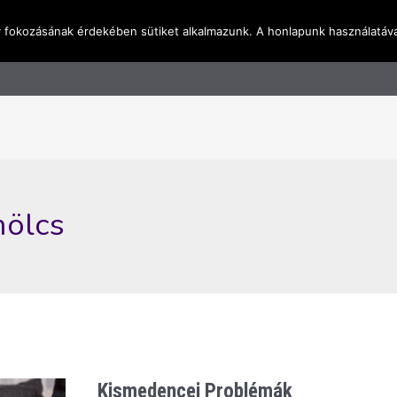
y fokozásának érdekében sütiket alkalmazunk. A honlapunk használatáva
l
Rólunk
Blog
Terméktudástár
Üzleti I
mölcs
Kismedencei Problémák