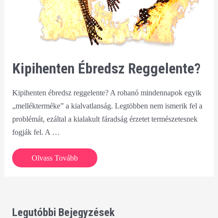
Kipihenten Ébredsz Reggelente?
Kipihenten ébredsz reggelente? A rohanó mindennapok egyik
„mellékterméke” a kialvatlanság. Legtöbben nem ismerik fel a
problémát, ezáltal a kialakult fáradság érzetet természetesnek
fogják fel. A …
Kipihenten
Olvass Tovább
ébredsz
reggelente?
Legutóbbi Bejegyzések