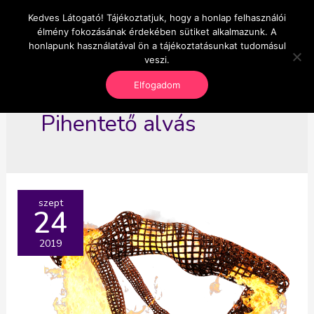
Skip
Kedves Látogató! Tájékoztatjuk, hogy a honlap felhasználói
Main
OnlineSeedsMan
to
élmény fokozásának érdekében sütiket alkalmazunk. A
Üzlet és szabadság
content
honlapunk használatával ön a tájékoztatásunkat tudomásul
Men
veszi.
Elfogadom
Pihentető alvás
szept
24
2019