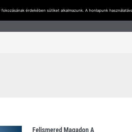
y fokozásának érdekében sütiket alkalmazunk. A honlapunk használatáva
l
Rólunk
Blog
Terméktudástár
Üzleti I
Felismered Magadon A