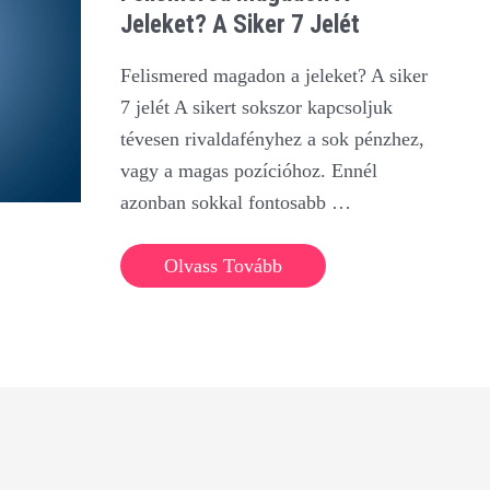
Jeleket? A Siker 7 Jelét
Felismered magadon a jeleket? A siker
7 jelét A sikert sokszor kapcsoljuk
tévesen rivaldafényhez a sok pénzhez,
vagy a magas pozícióhoz. Ennél
azonban sokkal fontosabb …
Felismered
Olvass Tovább
magadon
a
jeleket?
A
siker
7
jelét