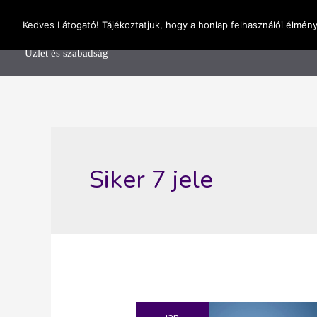
Skip
OnlineSeedsMan
Kedves Látogató! Tájékoztatjuk, hogy a honlap felhasználói élmén
to
Főolda
content
Üzlet és szabadság
Siker 7 jele
jan