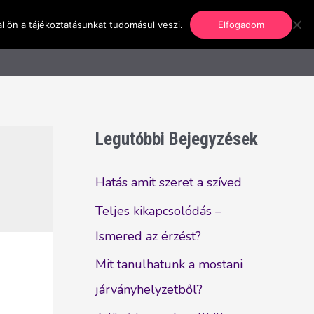
l ön a tájékoztatásunkat tudomásul veszi.
Elfogadom
nformáció
Regisztráció
Kapcsolat
Legutóbbi Bejegyzések
Hatás amit szeret a szíved
Teljes kikapcsolódás –
Ismered az érzést?
Mit tanulhatunk a mostani
járványhelyzetből?