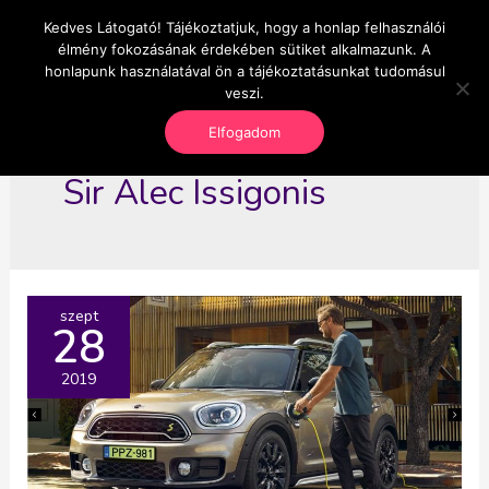
Skip
Kedves Látogató! Tájékoztatjuk, hogy a honlap felhasználói
Main
OnlineSeedsMan
to
élmény fokozásának érdekében sütiket alkalmazunk. A
Üzlet és szabadság
content
honlapunk használatával ön a tájékoztatásunkat tudomásul
Men
veszi.
Elfogadom
Sir Alec Issigonis
szept
28
2019