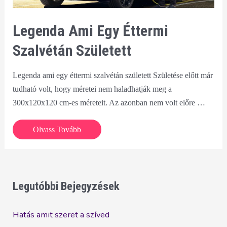
Legenda Ami Egy Éttermi
Szalvétán Született
Legenda ami egy éttermi szalvétán született Születése előtt már
tudható volt, hogy méretei nem haladhatják meg a
300x120x120 cm-es méreteit. Az azonban nem volt előre …
Legenda
Olvass Tovább
ami
egy
éttermi
szalvétán
Legutóbbi Bejegyzések
született
Hatás amit szeret a szíved