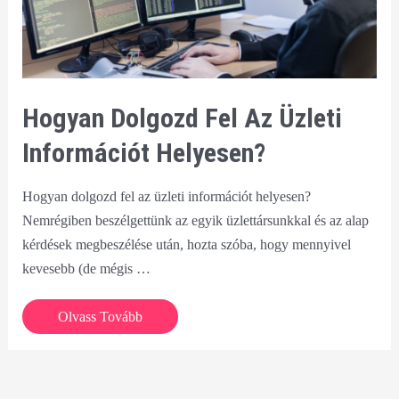
Hogyan Dolgozd Fel Az Üzleti
Információt Helyesen?
Hogyan dolgozd fel az üzleti információt helyesen?
Nemrégiben beszélgettünk az egyik üzlettársunkkal és az alap
kérdések megbeszélése után, hozta szóba, hogy mennyivel
kevesebb (de mégis …
Hogyan
Olvass Tovább
dolgozd
fel
az