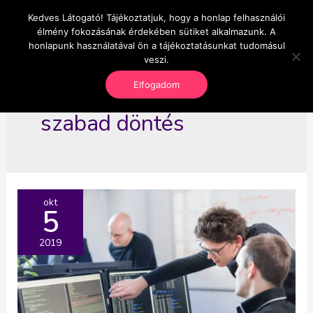
Skip
Kedves Látogató! Tájékoztatjuk, hogy a honlap felhasználói
Main
OnlineSeedsMan
to
élmény fokozásának érdekében sütiket alkalmazunk. A
Üzlet és szabadság
content
honlapunk használatával ön a tájékoztatásunkat tudomásul
Men
veszi.
Elfogadom
szabad döntés
okt
5
2019