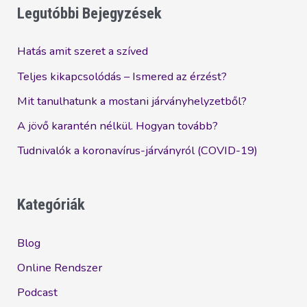
üzleti
Legutóbbi Bejegyzések
információt
helyesen?
Hatás amit szeret a szíved
Teljes kikapcsolódás – Ismered az érzést?
Mit tanulhatunk a mostani járványhelyzetből?
A jövő karantén nélkül. Hogyan tovább?
Tudnivalók a koronavírus-járványról (COVID-19)
Kategóriák
Blog
Online Rendszer
Podcast