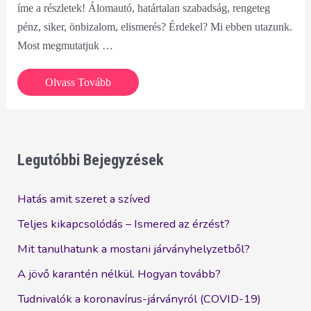
íme a részletek! Álomautó, határtalan szabadság, rengeteg
pénz, siker, önbizalom, elismerés? Érdekel? Mi ebben utazunk.
Most megmutatjuk …
Te
Olvass Tovább
megérdemelsz
egy
530-
as
Legutóbbi Bejegyzések
hybrid
BMW-
Hatás amit szeret a szíved
t?
Teljes kikapcsolódás – Ismered az érzést?
Mit tanulhatunk a mostani járványhelyzetből?
A jövő karantén nélkül. Hogyan tovább?
Tudnivalók a koronavírus-járványról (COVID-19)