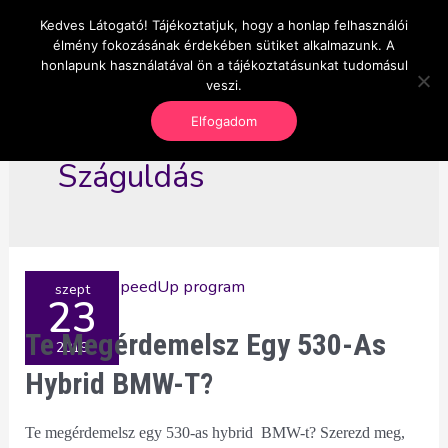
Skip
Kedves Látogató! Tájékoztatjuk, hogy a honlap felhasználói
Main
OnlineSeedsMan
to
élmény fokozásának érdekében sütiket alkalmazunk. A
Üzlet és szabadság
content
honlapunk használatával ön a tájékoztatásunkat tudomásul
Men
veszi.
Elfogadom
Száguldás
szept
23
Te Megérdemelsz Egy 530-As
2019
Hybrid BMW-T?
Te megérdemelsz egy 530-as hybrid BMW-t? Szerezd meg,