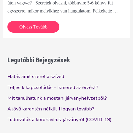
úton vagy-e? Szeretek olvasni, többnyire 5-6 könyv fut
egyszerre, mikor melyikhez van hangulatom. Felkeltette …
Neked
Olvass Tovább
mennyi
lenne
az
annyi,
Legutóbbi Bejegyzések
ha
megkérdeznék?
Hatás amit szeret a szíved
Teljes kikapcsolódás – Ismered az érzést?
Mit tanulhatunk a mostani járványhelyzetből?
A jövő karantén nélkül. Hogyan tovább?
Tudnivalók a koronavírus-járványról (COVID-19)