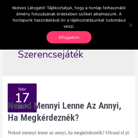
Skip
Kedves Látogató! Tájékoztatjuk, hogy a honlap felhasználói
Main
OnlineSeedsMan
to
élmény fokozásának érdekében sütiket alkalmazunk. A
Üzlet és szabadság
content
honlapunk használatával ön a tájékoztatásunkat tudomásul
Men
veszi.
Elfogadom
Szerencsejáték
febr
17
Neked Mennyi Lenne Az Annyi,
2017
Ha Megkérdeznék?
Neked mennyi lenne az annyi, ha megkérdeznék? Olvasd el jó