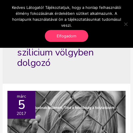
Skip
Kedves Látogató! Tájékoztatjuk, hogy a honlap felhasználói
Main
OnlineSeedsMan
to
élmény fokozásának érdekében sütiket alkalmazunk. A
Üzlet és szabadság
content
honlapunk használatával ön a tájékoztatásunkat tudomásul
Men
veszi.
Elfogadom
szilicium völgyben
dolgozó
márc
5
2017