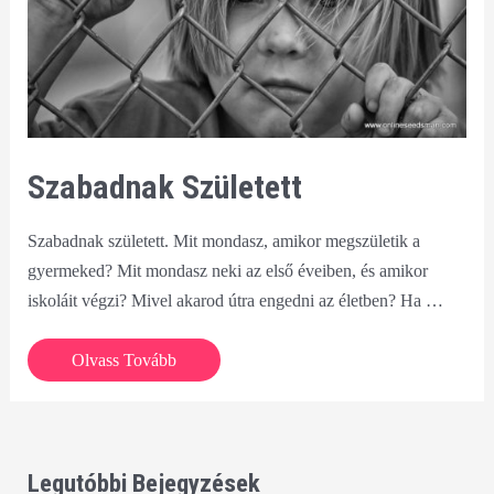
Szabadnak Született
Szabadnak született. Mit mondasz, amikor megszületik a
gyermeked? Mit mondasz neki az első éveiben, és amikor
iskoláit végzi? Mivel akarod útra engedni az életben? Ha …
Szabadnak
Olvass Tovább
született
Legutóbbi Bejegyzések