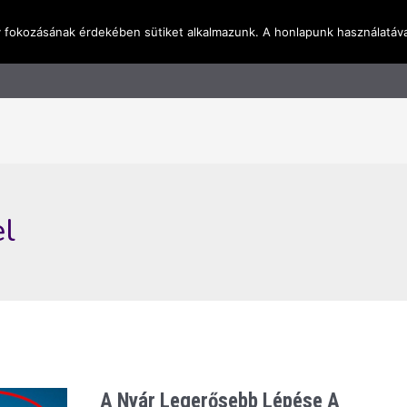
y fokozásának érdekében sütiket alkalmazunk. A honlapunk használatáva
l
Rólunk
Blog
Terméktudástár
Üzleti I
el
A Nyár Legerősebb Lépése A