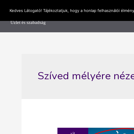
Skip
OnlineSeedsMan
Kedves Látogató! Tájékoztatjuk, hogy a honlap felhasználói élmén
to
Főolda
content
Üzlet és szabadság
Szíved mélyére néz
júl