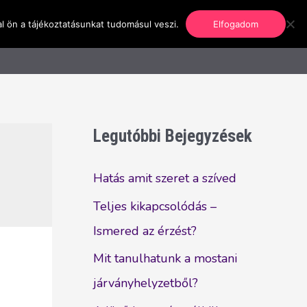
l ön a tájékoztatásunkat tudomásul veszi.
Elfogadom
nformáció
Regisztráció
Kapcsolat
Legutóbbi Bejegyzések
Hatás amit szeret a szíved
Teljes kikapcsolódás –
Ismered az érzést?
Mit tanulhatunk a mostani
járványhelyzetből?