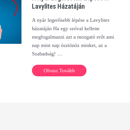
Lavylites Házatáján
A nyár legerősebb lépése a Lavylites
házatáján Ha egy szóval kellene
megfogalmazni azt a mozgató erőt ami
nap mint nap ösztönöz minket, az a
Szabadság! …
A
Olvass Tovább
nyár
legerősebb
lépése
a
Lavylites
házatáján