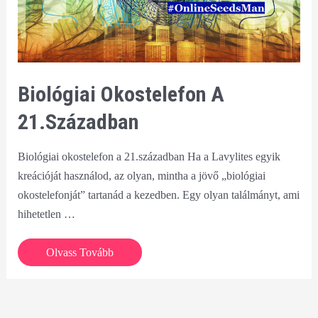
Biológiai Okostelefon A
21.században
Biológiai okostelefon a 21.században Ha a Lavylites egyik
kreációját használod, az olyan, mintha a jövő „biológiai
okostelefonját” tartanád a kezedben. Egy olyan találmányt, ami
hihetetlen …
Biológiai
Olvass Tovább
okostelefon
a
21.században