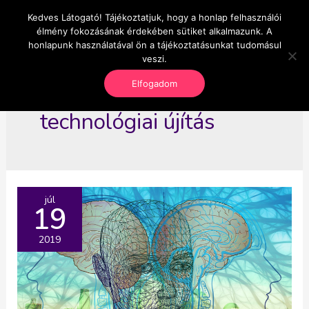
Skip
Kedves Látogató! Tájékoztatjuk, hogy a honlap felhasználói
Main
OnlineSeedsMan
to
élmény fokozásának érdekében sütiket alkalmazunk. A
Üzlet és szabadság
content
honlapunk használatával ön a tájékoztatásunkat tudomásul
Men
veszi.
Elfogadom
technológiai újítás
júl
19
2019