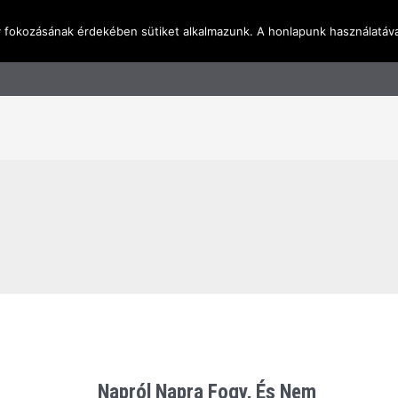
y fokozásának érdekében sütiket alkalmazunk. A honlapunk használatáva
l
Rólunk
Blog
Terméktudástár
Üzleti I
Napról Napra Fogy, És Nem