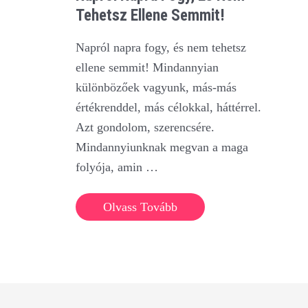
Tehetsz Ellene Semmit!
Napról napra fogy, és nem tehetsz
ellene semmit! Mindannyian
különbözőek vagyunk, más-más
értékrenddel, más célokkal, háttérrel.
Azt gondolom, szerencsére.
Mindannyiunknak megvan a maga
folyója, amin …
Napról
Olvass Tovább
napra
fogy,
és
nem
tehetsz