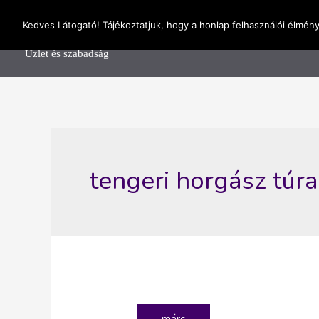
Skip
OnlineSeedsMan
Kedves Látogató! Tájékoztatjuk, hogy a honlap felhasználói élmén
to
Főolda
content
Üzlet és szabadság
tengeri horgász túra
márc