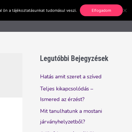
l ön a tájékoztatásunkat tudomásul veszi.
Elfogadom
nformáció
Regisztráció
Kapcsolat
Legutóbbi Bejegyzések
Hatás amit szeret a szíved
Teljes kikapcsolódás –
Ismered az érzést?
Mit tanulhatunk a mostani
járványhelyzetből?