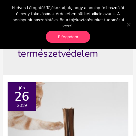
Skip
Kedves Látogató! Tájékoztatjuk, hogy a honlap felhasználói
Main
OnlineSeedsMan
to
élmény fokozásának érdekében sütiket alkalmazunk. A
Üzlet és szabadság
content
honlapunk használatával ön a tájékoztatásunkat tudomásul
Men
veszi.
Elfogadom
természetvédelem
jún
26
2019