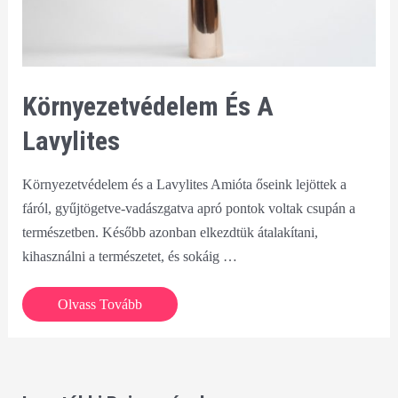
Környezetvédelem És A
Lavylites
Környezetvédelem és a Lavylites Amióta őseink lejöttek a
fáról, gyűjtögetve-vadászgatva apró pontok voltak csupán a
természetben. Később azonban elkezdtük átalakítani,
kihasználni a természetet, és sokáig …
Környezetvédelem
Olvass Tovább
és
a
Lavylites