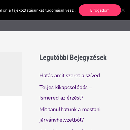
l ön a tájékoztatásunkat tudomásul veszi.
Elfogadom
nformáció
Regisztráció
Kapcsolat
Legutóbbi Bejegyzések
Hatás amit szeret a szíved
Teljes kikapcsolódás –
Ismered az érzést?
Mit tanulhatunk a mostani
járványhelyzetből?