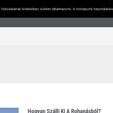
y fokozásának érdekében sütiket alkalmazunk. A honlapunk használatáva
l
Rólunk
Blog
Terméktudástár
Üzleti I
Hogyan Szállj Ki A Rohanásból?