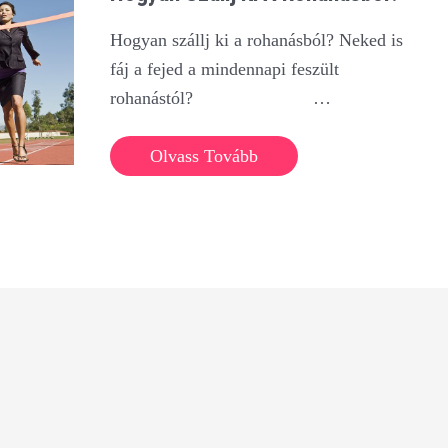
Hogyan szállj ki a rohanásból? Neked is
fáj a fejed a mindennapi feszült
rohanástól? …
Hogyan
Olvass Tovább
szállj
ki
a
rohanásból?