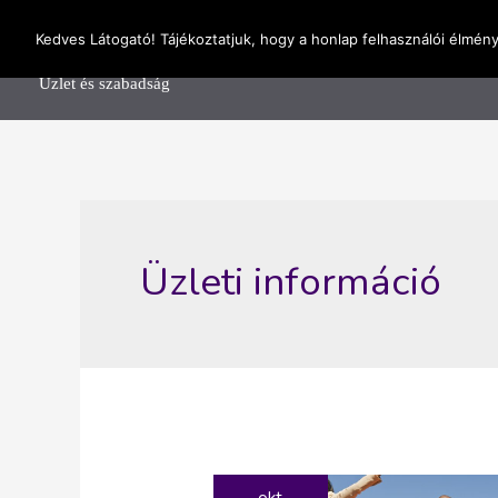
Skip
OnlineSeedsMan
Kedves Látogató! Tájékoztatjuk, hogy a honlap felhasználói élmén
to
Főolda
content
Üzlet és szabadság
Üzleti információ
okt