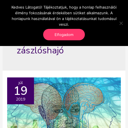
Skip
Kedves Látogató! Tájékoztatjuk, hogy a honlap felhasználói
Main
OnlineSeedsMan
to
élmény fokozásának érdekében sütiket alkalmazunk. A
Üzlet és szabadság
content
honlapunk használatával ön a tájékoztatásunkat tudomásul
Men
veszi.
Elfogadom
zászlóshajó
júl
19
2019