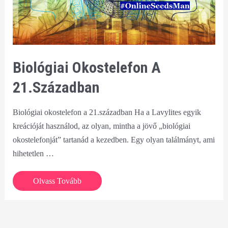
Biológiai Okostelefon A
21.században
Biológiai okostelefon a 21.században Ha a Lavylites egyik
kreációját használod, az olyan, mintha a jövő „biológiai
okostelefonját” tartanád a kezedben. Egy olyan találmányt, ami
hihetetlen …
Biológiai
Olvass Tovább
okostelefon
a
21.században