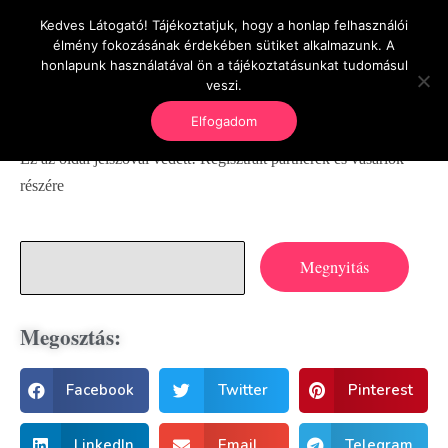
Kedves Látogató! Tájékoztatjuk, hogy a honlap felhasználói
OnlineSeedsMan
élmény fokozásának érdekében sütiket alkalmazunk. A
Üzlet és szabadság
honlapunk használatával ön a tájékoztatásunkat tudomásul
veszi.
Elfogadom
Ez az oldal jelszóval védett! Regisztrált partnerek és vásárlók
részére
Megosztás:
Facebook
Twitter
Pinterest
LinkedIn
Email
Telegram