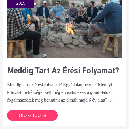
2019
az
interneten?
Meddig Tart Az Érési Folyamat?
Meddig tart az érési folyamat? Egyáltalán beérik? Mennyi
kihívást, nehézséget kell még elviselni ezek a gondolatok
fogalmazódtak meg bennünk az elmúlt majd 6 év alatt? …
Meddig
Olvass Tovább
tart