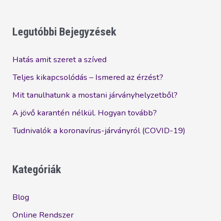
az
érési
folyamat?
Legutóbbi Bejegyzések
Hatás amit szeret a szíved
Teljes kikapcsolódás – Ismered az érzést?
Mit tanulhatunk a mostani járványhelyzetből?
A jövő karantén nélkül. Hogyan tovább?
Tudnivalók a koronavírus-járványról (COVID-19)
Kategóriák
Blog
Online Rendszer