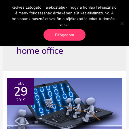
Skip
Kedves Látogató! Tájékoztatjuk, hogy a honlap felhasználói
Main
OnlineSeedsMan
to
élmény fokozásának érdekében sütiket alkalmazunk. A
Üzlet és szabadság
content
honlapunk használatával ön a tájékoztatásunkat tudomásul
Men
veszi.
Elfogadom
home office
okt
29
2019