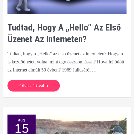
Tudtad, Hogy A „Hello” Az Első
Üzenet Az Interneten?
Tudtad, hogy a „Hello” az első üzenet az interneten? Hogyan
is kezdődhetett volna, mint egy összeomlással? Hova fejlődött
az Internet elmúlt 50 évben? 1969 Juliusáról …
Tudtad,
Olvass Tovább
hogy
a
„Hello”
az
aug
15
első
üzenet