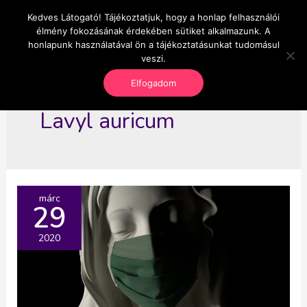
Skip
Kedves Látogató! Tájékoztatjuk, hogy a honlap felhasználói
Main
OnlineSeedsMan
to
élmény fokozásának érdekében sütiket alkalmazunk. A
Üzlet és szabadság
content
honlapunk használatával ön a tájékoztatásunkat tudomásul
Men
veszi.
Elfogadom
Lavyl auricum
márc
29
2020