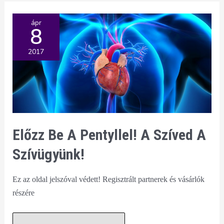
ápr
8
2017
Előzz Be A Pentyllel! A Szíved A
Szívügyünk!
Ez az oldal jelszóval védett! Regisztrált partnerek és vásárlók
részére