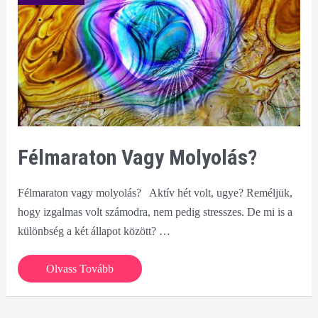
Félmaraton Vagy Molyolás?
Félmaraton vagy molyolás? Aktív hét volt, ugye? Reméljük,
hogy izgalmas volt számodra, nem pedig stresszes. De mi is a
különbség a két állapot között? …
Félmaraton
Olvass Tovább
vagy
molyolás?