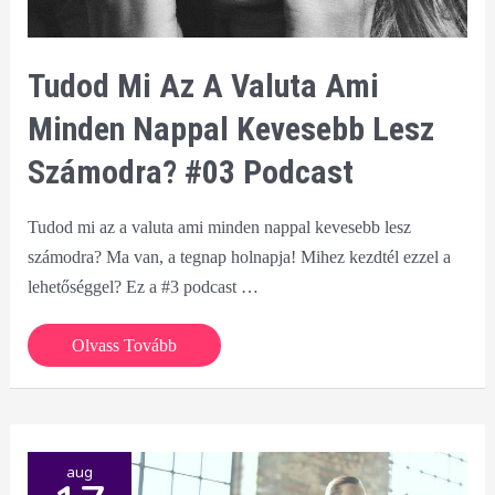
Tudod Mi Az A Valuta Ami
Minden Nappal Kevesebb Lesz
Számodra? #03 Podcast
Tudod mi az a valuta ami minden nappal kevesebb lesz
számodra? Ma van, a tegnap holnapja! Mihez kezdtél ezzel a
lehetőséggel? Ez a #3 podcast …
Tudod
Olvass Tovább
mi
az
a
valuta
aug
ami