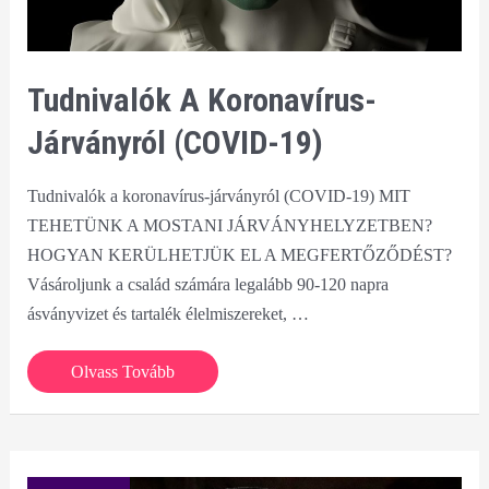
Tudnivalók A Koronavírus-
Járványról (COVID-19)
Tudnivalók a koronavírus-járványról (COVID-19) MIT
TEHETÜNK A MOSTANI JÁRVÁNYHELYZETBEN?
HOGYAN KERÜLHETJÜK EL A MEGFERTŐZŐDÉST?
Vásároljunk a család számára legalább 90-120 napra
ásványvizet és tartalék élelmiszereket, …
Tudnivalók
Olvass Tovább
a
koronavírus-
járványról
(COVID-