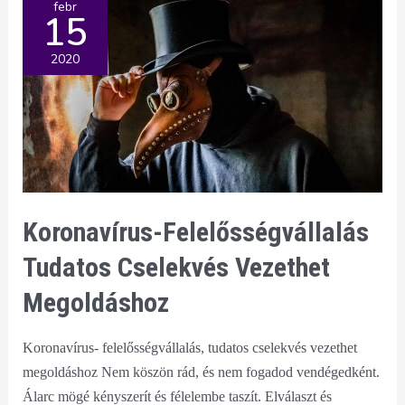
febr
15
19)
2020
Koronavírus-Felelősségvállalás
Tudatos Cselekvés Vezethet
Megoldáshoz
Koronavírus- felelősségvállalás, tudatos cselekvés vezethet
megoldáshoz Nem köszön rád, és nem fogadod vendégedként.
Álarc mögé kényszerít és félelembe taszít. Elválaszt és