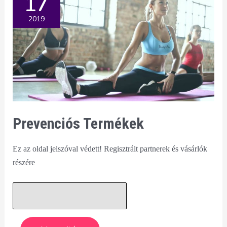
17
minden
2019
nappal
kevesebb
lesz
számodra?
#03
podcast
Prevenciós Termékek
Ez az oldal jelszóval védett! Regisztrált partnerek és vásárlók
részére