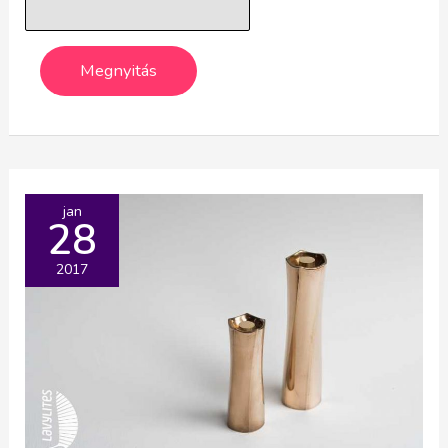
jan
28
2017