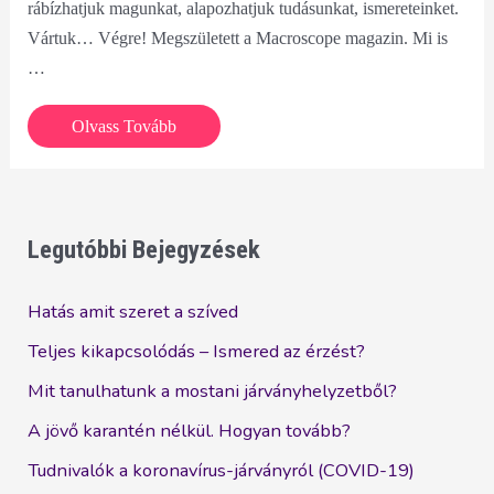
rábízhatjuk magunkat, alapozhatjuk tudásunkat, ismereteinket.
Vártuk… Végre! Megszületett a Macroscope magazin. Mi is
…
Újdonság
Olvass Tovább
a
Lavylites
világából
Legutóbbi Bejegyzések
Hatás amit szeret a szíved
Teljes kikapcsolódás – Ismered az érzést?
Mit tanulhatunk a mostani járványhelyzetből?
A jövő karantén nélkül. Hogyan tovább?
Tudnivalók a koronavírus-járványról (COVID-19)