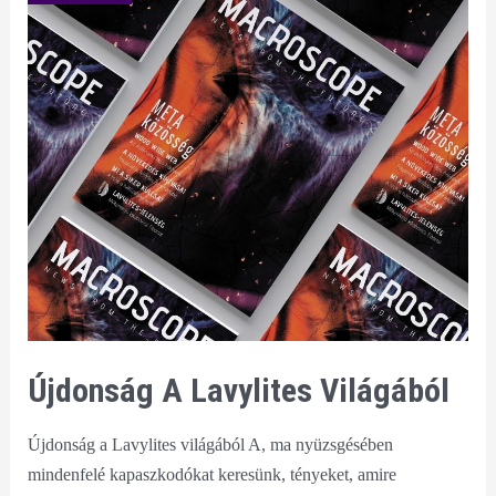
Újdonság A Lavylites Világából
Újdonság a Lavylites világából A, ma nyüzsgésében
mindenfelé kapaszkodókat keresünk, tényeket, amire