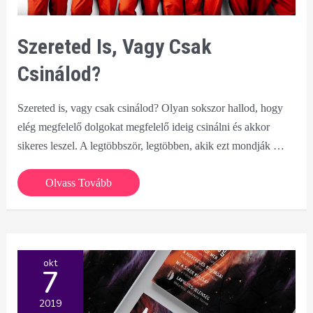
Szereted Is, Vagy Csak
Csinálod?
Szereted is, vagy csak csinálod? Olyan sokszor hallod, hogy
elég megfelelő dolgokat megfelelő ideig csinálni és akkor
sikeres leszel. A legtöbbször, legtöbben, akik ezt mondják …
Szereted
Olvass Tovább
is,
vagy
csak
csinálod?
okt
7
2019