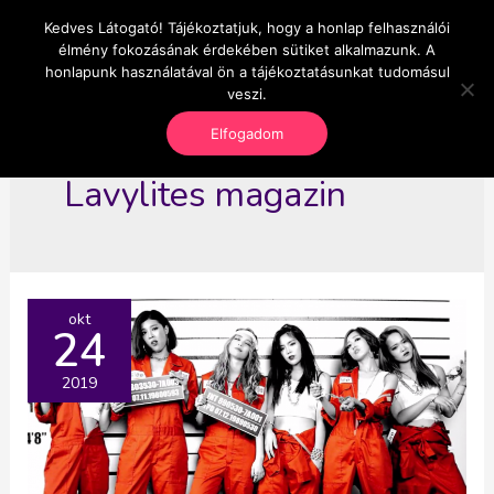
Skip
Kedves Látogató! Tájékoztatjuk, hogy a honlap felhasználói
Main
OnlineSeedsMan
to
élmény fokozásának érdekében sütiket alkalmazunk. A
Üzlet és szabadság
content
honlapunk használatával ön a tájékoztatásunkat tudomásul
Men
veszi.
Elfogadom
Lavylites magazin
okt
24
2019