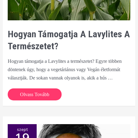
Hogyan Támogatja A Lavylites A
Természetet?
Hogyan támogatja a Lavylites a természetet? Egyre többen
döntenek úgy, hogy a vegetáriánus vagy Vegán életformát
választják. De sokan vannak olyanok is, akik a hús …
Hogyan
Olvass Tovább
támogatja
a
Lavylites
a
szept
természetet?