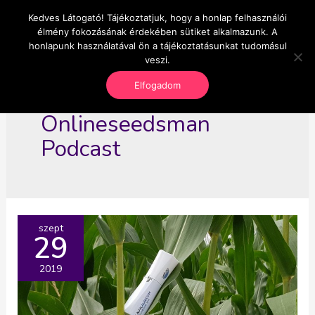
Skip
Kedves Látogató! Tájékoztatjuk, hogy a honlap felhasználói
Main
OnlineSeedsMan
to
élmény fokozásának érdekében sütiket alkalmazunk. A
Üzlet és szabadság
content
honlapunk használatával ön a tájékoztatásunkat tudomásul
Men
veszi.
Elfogadom
Onlineseedsman
Podcast
szept
29
2019