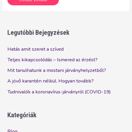
hét
volt,
ugye?
Legutóbbi Bejegyzések
Hatás amit szeret a szíved
Teljes kikapcsolódás – Ismered az érzést?
Mit tanulhatunk a mostani járványhelyzetből?
A jövő karantén nélkül. Hogyan tovább?
Tudnivalók a koronavírus-járványról (COVID-19)
Kategóriák
Blog