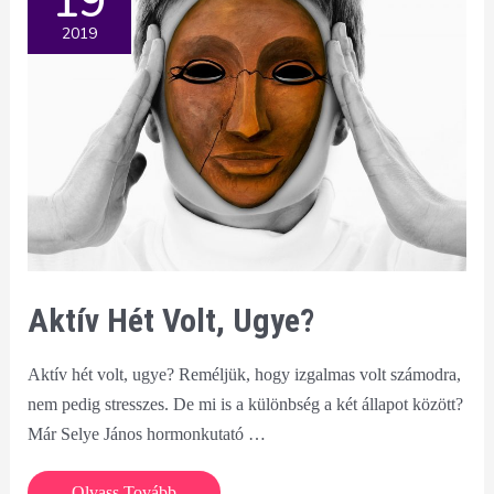
19
2019
Aktív Hét Volt, Ugye?
Aktív hét volt, ugye? Reméljük, hogy izgalmas volt számodra,
nem pedig stresszes. De mi is a különbség a két állapot között?
Már Selye János hormonkutató …
Aktív
Olvass Tovább