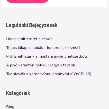
aki
Bentleyben
nyomja
padlóig
Legutóbbi Bejegyzések
a
gázt
Hatás amit szeret a szíved
Teljes kikapcsolódás – Ismered az érzést?
Mit tanulhatunk a mostani járványhelyzetből?
A jövő karantén nélkül. Hogyan tovább?
Tudnivalók a koronavírus-járványról (COVID-19)
Kategóriák
Blog