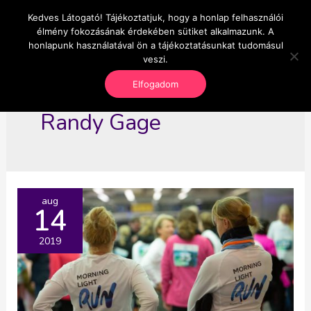
Skip
Kedves Látogató! Tájékoztatjuk, hogy a honlap felhasználói
Main
OnlineSeedsMan
to
élmény fokozásának érdekében sütiket alkalmazunk. A
Üzlet és szabadság
content
honlapunk használatával ön a tájékoztatásunkat tudomásul
Men
veszi.
Elfogadom
Randy Gage
aug
14
2019