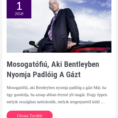
1
2018
Mosogatófiú, Aki Bentleyben
Nyomja Padlóig A Gázt
Mosogatófiú, aki Bentleyben nyomja padlóig a gázt Már, ha
úgy gondolja, ha aznap abban érezné jól magát. Hogy éppen
melyik országban tartózkodik, melyik tengerpartról küld …
Mosogatófiú,
Olvass Tovább