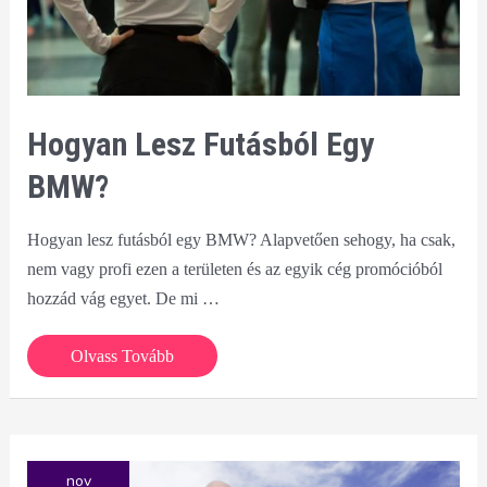
Hogyan Lesz Futásból Egy
BMW?
Hogyan lesz futásból egy BMW? Alapvetően sehogy, ha csak,
nem vagy profi ezen a területen és az egyik cég promócióból
hozzád vág egyet. De mi …
Hogyan
Olvass Tovább
lesz
futásból
egy
BMW?
nov