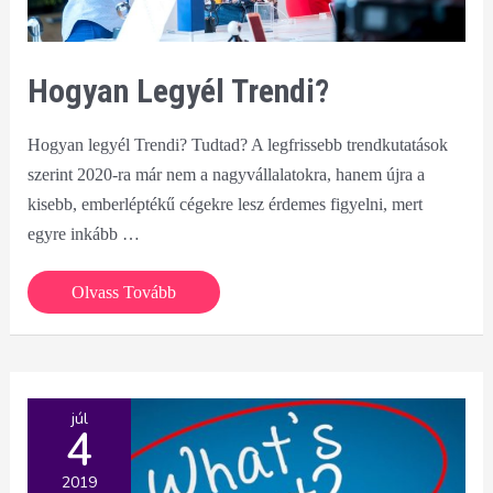
Hogyan Legyél Trendi?
Hogyan legyél Trendi? Tudtad? A legfrissebb trendkutatások
szerint 2020-ra már nem a nagyvállalatokra, hanem újra a
kisebb, emberléptékű cégekre lesz érdemes figyelni, mert
egyre inkább …
Hogyan
Olvass Tovább
legyél
Trendi?
júl
4
2019