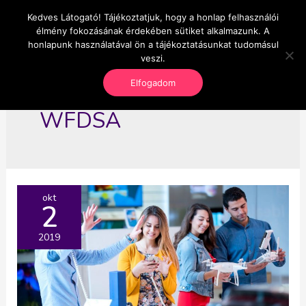
Skip
Kedves Látogató! Tájékoztatjuk, hogy a honlap felhasználói
Main
OnlineSeedsMan
to
élmény fokozásának érdekében sütiket alkalmazunk. A
Üzlet és szabadság
content
honlapunk használatával ön a tájékoztatásunkat tudomásul
Men
veszi.
Elfogadom
WFDSA
okt
2
2019