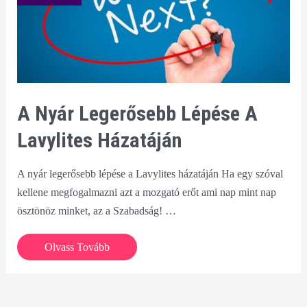
A Nyár Legerősebb Lépése A
Lavylites Házatáján
A nyár legerősebb lépése a Lavylites házatáján Ha egy szóval
kellene megfogalmazni azt a mozgató erőt ami nap mint nap
ösztönöz minket, az a Szabadság! …
A
Olvass Tovább
nyár
legerősebb
lépése