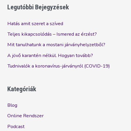
a
Legutóbbi Bejegyzések
Lavylites
házatáján
Hatás amit szeret a szíved
Teljes kikapcsolódás – Ismered az érzést?
Mit tanulhatunk a mostani járványhelyzetből?
A jövő karantén nélkül. Hogyan tovább?
Tudnivalók a koronavírus-járványról (COVID-19)
Kategóriák
Blog
Online Rendszer
Podcast