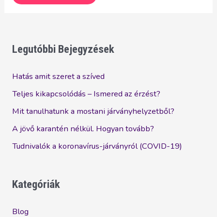
és
könnyű
lépések,
melyek
Legutóbbi Bejegyzések
garantálják,
hogy
Hatás amit szeret a szíved
gyorsan
Teljes kikapcsolódás – Ismered az érzést?
milliomos
Mit tanulhatunk a mostani járványhelyzetből?
lehetsz!
A jövő karantén nélkül. Hogyan tovább?
Tudnivalók a koronavírus-járványról (COVID-19)
Kategóriák
Blog