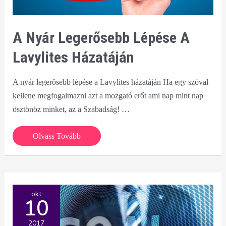
A Nyár Legerősebb Lépése A
Lavylites Házatáján
A nyár legerősebb lépése a Lavylites házatáján Ha egy szóval
kellene megfogalmazni azt a mozgató erőt ami nap mint nap
ösztönöz minket, az a Szabadság! …
A
Olvass Tovább
nyár
legerősebb
lépése
a
okt
10
Lavylites
házatáján
2017