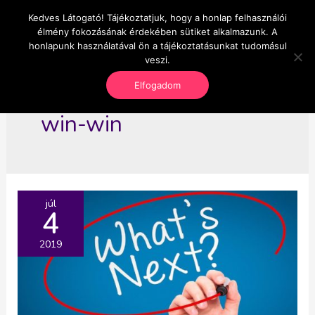
Skip
Kedves Látogató! Tájékoztatjuk, hogy a honlap felhasználói
Main
OnlineSeedsMan
to
élmény fokozásának érdekében sütiket alkalmazunk. A
Üzlet és szabadság
content
honlapunk használatával ön a tájékoztatásunkat tudomásul
Men
veszi.
Elfogadom
win-win
júl
4
2019