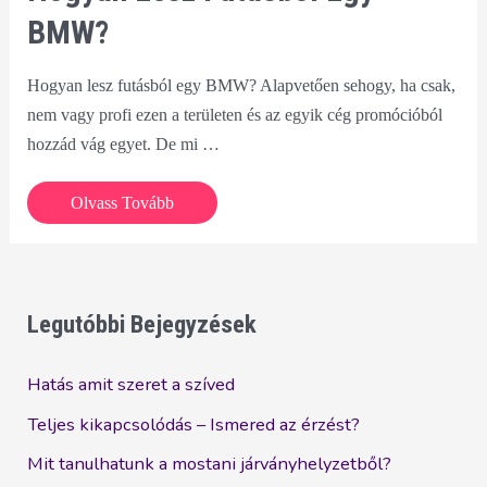
BMW?
Hogyan lesz futásból egy BMW? Alapvetően sehogy, ha csak,
nem vagy profi ezen a területen és az egyik cég promócióból
hozzád vág egyet. De mi …
Hogyan
Olvass Tovább
lesz
futásból
egy
BMW?
Legutóbbi Bejegyzések
Hatás amit szeret a szíved
Teljes kikapcsolódás – Ismered az érzést?
Mit tanulhatunk a mostani járványhelyzetből?