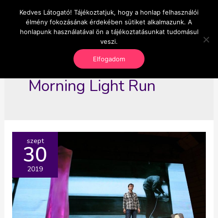
Skip
Kedves Látogató! Tájékoztatjuk, hogy a honlap felhasználói
Main
OnlineSeedsMan
to
élmény fokozásának érdekében sütiket alkalmazunk. A
Üzlet és szabadság
content
honlapunk használatával ön a tájékoztatásunkat tudomásul
Men
veszi.
Elfogadom
Morning Light Run
szept
30
2019