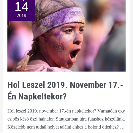
14
itt
a
2019
Lavylites-
Convention
Day!
Hol Leszel 2019. November 17.-
Én Napkeltekor?
Hol leszel 2019. november 17.-én napkeltekor? Várhatóan egy
csípős késő őszi hajnalon Stuttgartban újra futáshoz készülünk.
Közelebb nem tudtál helyet találni ehhez a bolond ötlethez? …