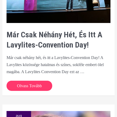
Már Csak Néhány Hét, És Itt A
Lavylites-Convention Day!
Már csak néhány hét, és itt a Lavylites-Convention Day! A
Lavylites közössége hatalmas és színes, sokféle embert ölel
magába. A Lavylites Convention Day ezt az …
Már
Olvass Tovább
csak
néhány
hét,
és
aug