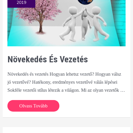
2019
az
interneten?
Növekedés És Vezetés
Növekedés és vezetés Hogyan lehetsz vezető? Hogyan válsz
jó vezetővé? Hatékony, eredményes vezetővé válás lépései
Sokféle vezetői stílus létezik a világon. Mi az olyan vezetők …
Növekedés
Olvass Tovább
és
vezetés