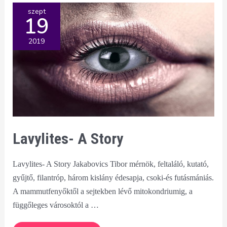
szept
19
2019
Lavylites- A Story
Lavylites- A Story Jakabovics Tibor mérnök, feltaláló, kutató,
gyűjtő, filantróp, három kislány édesapja, csoki-és futásmániás.
A mammutfenyőktől a sejtekben lévő mitokondriumig, a
függőleges városoktól a …