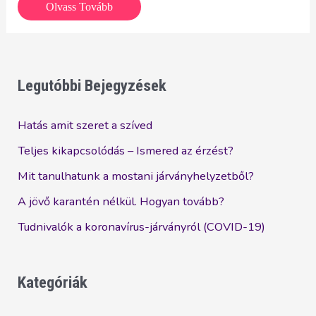
Lavylites-
Olvass Tovább
A
Story
Legutóbbi Bejegyzések
Hatás amit szeret a szíved
Teljes kikapcsolódás – Ismered az érzést?
Mit tanulhatunk a mostani járványhelyzetből?
A jövő karantén nélkül. Hogyan tovább?
Tudnivalók a koronavírus-járványról (COVID-19)
Kategóriák