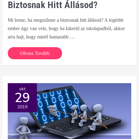
Biztosnak Hitt Állásod?
Mi lenne, ha megszűnne a biztosnak hitt állásod? A legtöbb
ember úgy van vele, hogy ha kikerül az iskolapadból, akkor
arra hajt, hogy minél hamarabb …
Mi
Olvass Tovább
lenne,
ha
megszűnne
a
okt
29
biztosnak
hitt
2019
állásod?