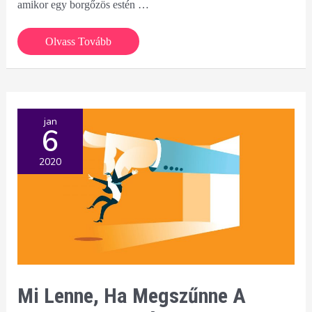
amikor egy borgőzös estén …
Tudtad,
Olvass Tovább
hogy
a
98,6%-
a
jan
6
a
kukában
2020
végzi?
Mi Lenne, Ha Megszűnne A