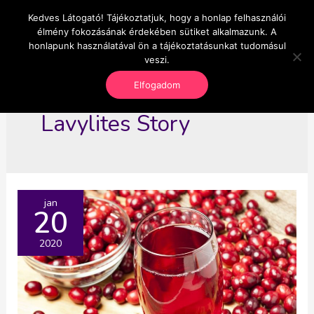
Skip
Kedves Látogató! Tájékoztatjuk, hogy a honlap felhasználói
Main
OnlineSeedsMan
to
élmény fokozásának érdekében sütiket alkalmazunk. A
Üzlet és szabadság
content
honlapunk használatával ön a tájékoztatásunkat tudomásul
Men
veszi.
Elfogadom
Lavylites Story
jan
20
2020