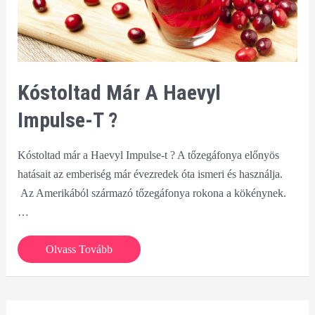
Kóstoltad Már A Haevyl
Impulse-T ?
Kóstoltad már a Haevyl Impulse-t ? A tőzegáfonya előnyös
hatásait az emberiség már évezredek óta ismeri és használja.
Az Amerikából származó tőzegáfonya rokona a kökénynek.
…
Kóstoltad
Olvass Tovább
már
a
Haevyl