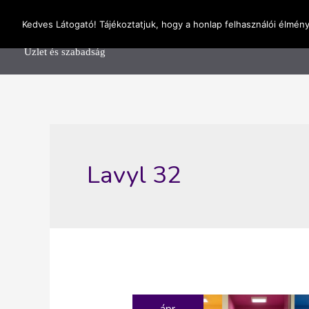
Skip
OnlineSeedsMan
Kedves Látogató! Tájékoztatjuk, hogy a honlap felhasználói élmén
to
Főolda
content
Üzlet és szabadság
Lavyl 32
ápr