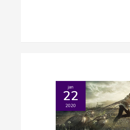
jan
22
2020