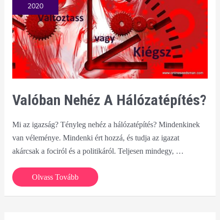
Haevyl3.I
2020
mézet
is
tartalmaz?
Valóban Nehéz A Hálózatépítés?
Mi az igazság? Tényleg nehéz a hálózatépítés? Mindenkinek
van véleménye. Mindenki ért hozzá, és tudja az igazat
akárcsak a fociról és a politikáról. Teljesen mindegy, …
Valóban
Olvass Tovább
nehéz
a
hálózatépítés?