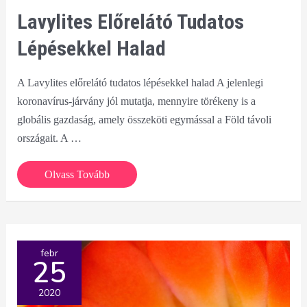
Lavylites Előrelátó Tudatos
Lépésekkel Halad
A Lavylites előrelátó tudatos lépésekkel halad A jelenlegi
koronavírus-járvány jól mutatja, mennyire törékeny is a
globális gazdaság, amely összeköti egymással a Föld távoli
országait. A …
Lavylites
Olvass Tovább
előrelátó
tudatos
lépésekkel
halad
febr
25
2020