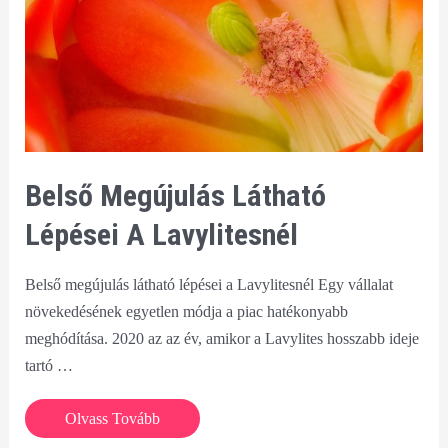
Belső Megújulás Látható
Lépései A Lavylitesnél
Belső megújulás látható lépései a Lavylitesnél Egy vállalat
növekedésének egyetlen módja a piac hatékonyabb
meghódítása. 2020 az az év, amikor a Lavylites hosszabb ideje
tartó …
Belső
Olvass Tovább
megújulás