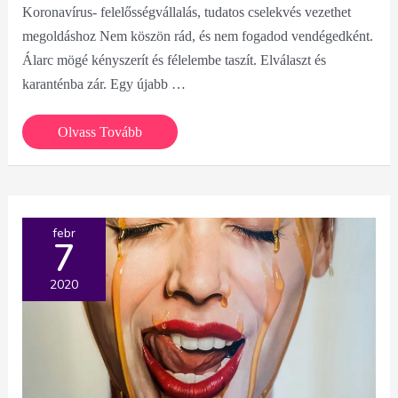
Koronavírus- felelősségvállalás, tudatos cselekvés vezethet
megoldáshoz Nem köszön rád, és nem fogadod vendégedként.
Álarc mögé kényszerít és félelembe taszít. Elválaszt és
karanténba zár. Egy újabb …
Koronavírus-
Olvass Tovább
felelősségvállalás
tudatos
cselekvés
vezethet
febr
7
megoldáshoz
2020