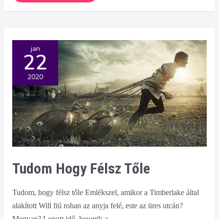
a
lóvét
tesó
jan
22
2020
Tudom Hogy Félsz Tőle
Tudom, hogy félsz tőle Emlékszel, amikor a Timberlake által
alakított Will fiú rohan az anyja felé, este az üres utcán?
Megvan? Lopott idő, beugrik a …