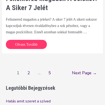
A Siker 7 Jelét
Felismered magadon a jeleket? A siker 7 jelét A sikert sokszor
kapcsoljuk tévesen rivaldafényhez a sok pénzhez, vagy a
magas pozícióhoz. Ennél azonban sokkal fontosabb …
Felismered
Olvass Tovább
magadon
a
jeleket?
A
Bejegyzés
1
2
…
5
Next Page
→
siker
navigáció
7
Legutóbbi Bejegyzések
jelét
Hatás amit szeret a szíved