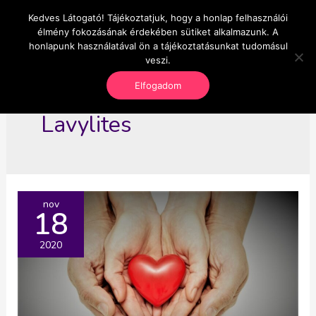
Skip
Kedves Látogató! Tájékoztatjuk, hogy a honlap felhasználói
Main
OnlineSeedsMan
to
élmény fokozásának érdekében sütiket alkalmazunk. A
Üzlet és szabadság
content
honlapunk használatával ön a tájékoztatásunkat tudomásul
Men
veszi.
Elfogadom
Lavylites
nov
18
2020