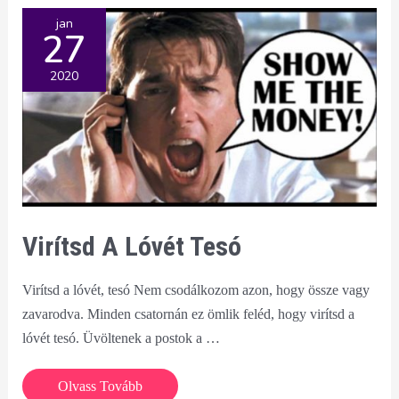
jan
27
2020
Virítsd A Lóvét Tesó
Virítsd a lóvét, tesó Nem csodálkozom azon, hogy össze vagy
zavarodva. Minden csatornán ez ömlik feléd, hogy virítsd a
lóvét tesó. Üvöltenek a postok a …
Virítsd
Olvass Tovább