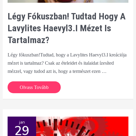
Légy Fókuszban! Tudtad Hogy A
Lavylites Haevyl3.I Mézet Is
Tartalmaz?
Légy fókuszban!Tudtad, hogy a Lavylites Haevyl3.I kreációja
mézet is tartalmaz? Csak az ételeidet és italaidat ízesíted
mézzel, vagy tudod azt is, hogy a természet ezen …
Légy
Olvass Tovább
fókuszban!
Tudtad
hogy
a
jan
29
Lavylites