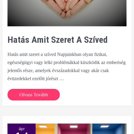
Hatás Amit Szeret A Szíved
Hatás amit szeret a szíved Napjainkban olyan fizikai,
egészségügyi vagy lelki problémákkal küszködik az emberiség
jelentős része, amelyek évszázadokkal vagy akár csak
évtizedekkel ezelőtt jórészt …
Hatás
Olvass Tovább
amit
szeret
a
szíved
ápr