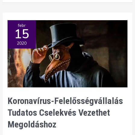
látható
lépései
a
febr
15
Lavylitesnél
2020
Koronavírus-Felelősségvállalás
Tudatos Cselekvés Vezethet
Megoldáshoz